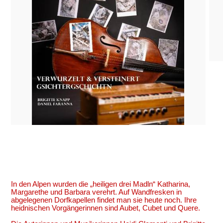
In den Alpen wurden die „heiligen drei Madln“ Katharina,
Margarethe und Barbara verehrt. Auf Wandfresken in
abgelegenen Dorfkapellen findet man sie heute noch. Ihre
heidnischen Vorgängerinnen sind Aubet,
Cubet
und Quere.