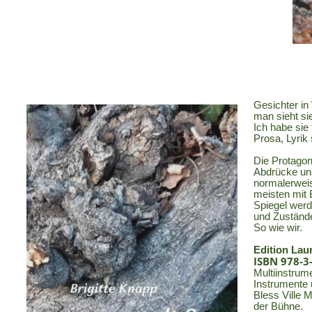
Gesichter in
man sieht si
Ich habe sie 
Prosa, Lyrik
Die Protagon
Abdrücke uns
normalerweis
meisten mit 
Spiegel wer
und Zustände
So wie wir.
Edition Lau
ISBN 978-3
Multiinstrum
Instrumente 
Bless
Ville
M
der Bühne.