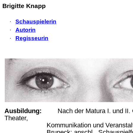
Brigitte Knapp
·
Schauspielerin
·
Autorin
·
Regisseurin
Ausbildung:
Nach der Matura I. und II. G
Theater,
Kommunikation und Veranstal
Bruneck; anschl. „Schauspielfo