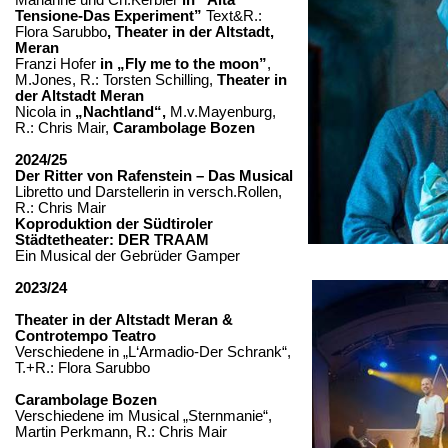
Marianne und
Ch.Kerbler
in “Alta
Tensione
-Das Experiment”
Text&R
.:
Flora Sarubbo
, Theater in der Altstadt,
Meran
Franzi Hofer
in „Fly me to the moon”
,
M.Jones
, R.: Torsten Schilling,
Theater in
der Altstadt Meran
Nicola in
„Nachtland“,
M.v.Mayenburg
,
R.: Chris Mair,
Carambolage
Bozen
2024/25
Der Ritter von Rafenstein – Das Musical
Libretto und Darstellerin in
versch.Rollen
,
R.: Chris Mair
Koproduktion der Südtiroler
Städtetheater: DER TRAAM
Ein Musical der Gebrüder Gamper
2023/24
Theater in der Altstadt Meran &
Controtempo
Teatro
Verschiedene in „
L‘Armadio
-Der Schrank“,
T.+R.: Flora Sarubbo
Carambolage
Bozen
Verschiedene im Musical „Sternmanie“,
Martin Perkmann, R.: Chris Mair