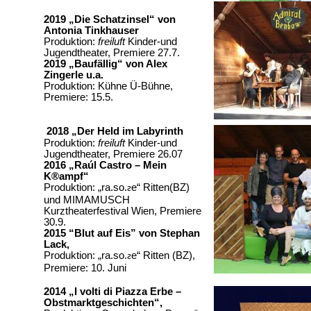
2019 „Die Schatzinsel“ von
Antonia Tinkhauser
Produktion:
freiluft
Kinder-und
Jugendtheater, Premiere 27.7.
2019 „Baufällig“ von Alex
Zingerle u.a.
Produktion: Kühne Ü-Bühne,
Premiere: 15.5.
2018 „Der Held im Labyrinth
Produktion:
freiluft
Kinder-und
Jugendtheater, Premiere 26.07
2016 „Raúl Castro –
Mein
K
®ampf
“
Produktion:
„
ra.so.
e
“
Ritten(
BZ)
ƨ
und MIMAMUSCH
Kurztheaterfestival Wien, Premiere
30.9.
2015 “Blut auf Eis” von Stephan
Lack,
Produktion: „
ra.so.
e
“ Ritten (BZ),
ƨ
Premiere: 10.
Juni
2014
„I volti di Piazza Erbe –
Obstmarktgeschichten
“
,