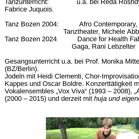
Tanzunterricht: u.a. bei Reda Roshdy,
Fabrice
Juquois
.
Tanz Bozen
2004:
Afro Contemporary, B
Tanztheater
, Michele Ab
Tanz Bozen 2024
Dance for Health Fa
Gaga, Rani Lebzelter
Gesangsunterricht u.a. bei Prof. Monika Mitt
(BZ/Berlin).
Jodeln mit Heidi Clementi, Chor-Improvisatio
Kappes und Oscar Boldre. Konzerttätigkeit m
Vokalensembles „Vox Viva“ (1993 – 2008), „
(2000 – 2015) und derzeit mit
huja
und eigen