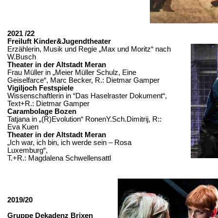
2021 /22
Freiluft Kinder&Jugendtheater
Erzählerin, Musik und Regie „Max und Moritz“ nach
W.Busch
Theater in der Altstadt Meran
Frau Müller in „Meier Müller Schulz, Eine
Geiselfarce“, Marc Becker, R.: Dietmar Gamper
Vigiljoch Festspiele
Wissenschaftlerin in “Das Haselraster Dokument“,
Text+R
.: Dietmar Gamper
Carambolage
Bozen
Tatjana in „(R)Evolution“
RonenY.Sch.Dimitrij
,
R::
Eva Kuen
Theater in der Altstadt Meran
„Ich war, ich bin, ich werde sein – Rosa
Luxemburg“,
T.+R.: Magdalena Schwellensattl
2019/20
Gruppe Dekadenz Brixen