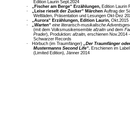
Edition Laurin Sept.2024
·
„Fischer am Berge“ Erzählungen,
Edition Laurin
·
„Leise rieselt der Zucker“ Märchen
Auftrag der Sü
Weltläden, Präsentation und Lesungen Okt-Dez 20
·
„Aurora“ Erzählungen, Edition Laurin,
Okt.2015
·
„Warten“
eine literarisch-musikalische Adventsges
(mit dem Volksmusikensemble
afzaitn
und dem
Fam
Prader
), Produktion:
afzaitn
,
erschienen Nov.2014 – 
Schwarzer Records
·
Hörbuch (im Traumfänger)
„Der Traumfänger ode
Mustermanns Second Life“.
Erschienen im Labe
(Limited Edition), Jänner 2014