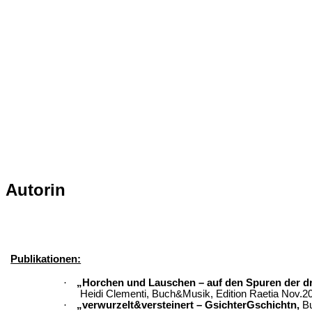
Autorin
Publikationen:
·
„Horchen und Lauschen – auf den Spuren der d
Heidi Clementi,
Buch&Musik
, Edition Raetia Nov.2
·
„
verwurzelt&versteinert
–
GsichterGschichtn
,
B