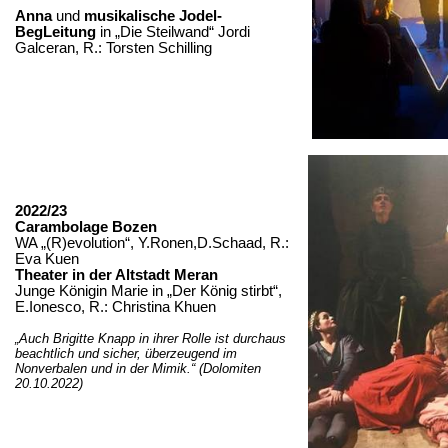
Anna
und
musikalische Jodel-
BegLeitung
in „Die Steilwand“ Jordi
Galceran, R.: Torsten Schilling
2022/23
Carambolage
Bozen
WA „(R)
evolution“
,
Y.Ronen
,
D.Schaad
, R.:
Eva Kuen
Theater in der Altstadt Meran
Junge Königin Marie in „Der König stirbt“,
E.Ionesco
, R.: Christina Khuen
„Auch Brigitte Knapp in ihrer Rolle ist durchaus
beachtlich und sicher, überzeugend im
Nonverbalen und in der Mimik.“ (Dolomiten
20.10.2022)