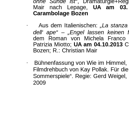
ohne Sünde ist
“,
Dramaturgie+Reg
Mair nach Lepage,
UA am 03.
Carambolage
Bozen
·
Aus dem Italienischen:
„La
stanza
dell
‘
ape
“ – „Engel lassen keinen f
dem Roman von Michela Franco 
Patrizia Miotto;
UA am 04.10.2013
C
Bozen; R.: Christian Mair
·
Bühnenfassung von Wie im Himmel,
Filmdrehbuch von Kay Pollak. Für die 
Sommerspiele“. Regie: Gerd Weigel
2009